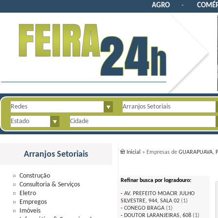
AGRO
-
COMÉR
Inicial
» Empresas de
GUARAPUAVA, 
Arranjos Setoriais
Construção
Refinar busca por logradouro:
Consultoria & Serviços
Eletro
-
AV. PREFEITO MOACIR JULHO
SILVESTRE, 944, SALA 02
(1)
Empregos
-
CONEGO BRAGA
(1)
Imóveis
-
DOUTOR LARANJEIRAS, 608
(1)