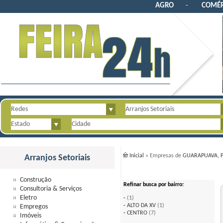
AGRO
-
COMÉR
Inicial
» Empresas de
GUARAPUAVA, 
Arranjos Setoriais
Construção
Refinar busca por bairro:
Consultoria & Serviços
Eletro
-
(1)
-
ALTO DA XV
(1)
Empregos
-
CENTRO
(7)
Imóveis