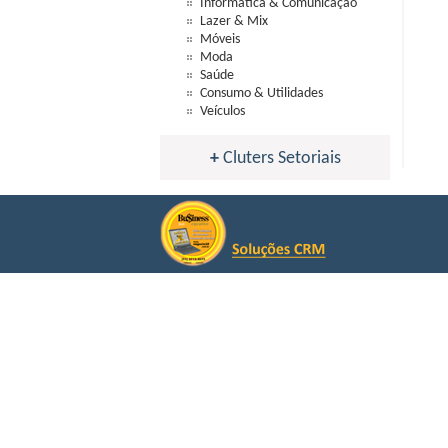
Informática & Comunicação
Lazer & Mix
Móveis
Moda
Saúde
Consumo & Utilidades
Veículos
+
Cluters Setoriais