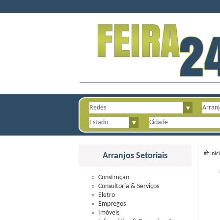
Inic
Arranjos Setoriais
Construção
Consultoria & Serviços
Eletro
Empregos
Imóveis