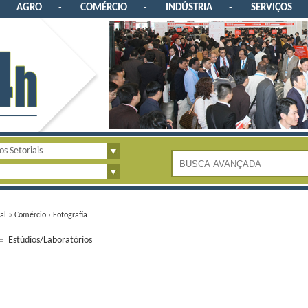
AGRO
-
COMÉRCIO
-
INDÚSTRIA
-
SERVIÇOS
ial
»
Comércio
›
Fotografia
Estúdios/Laboratórios