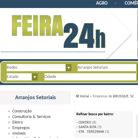
AGRO
-
COMÉR
Inicial
» Empresas de
BRUSQUE, SC
Arranjos Setoriais
Construção
Refinar busca por bairro:
Consultoria & Serviços
Eletro
-
CENTRO
(6)
-
SANTA RITA
(3)
Empregos
-
STA . TEREZINHA
(1)
Imóveis