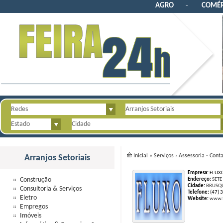
AGRO
-
COMÉR
Inicial
»
Serviços
›
Assessoria
-
Conta
Arranjos Setoriais
Empresa:
FLUXO
Construção
Endereço:
SETE
Cidade:
BRUSQ
Consultoria & Serviços
Telefone:
(47) 
Eletro
Website:
www.f
Empregos
Imóveis